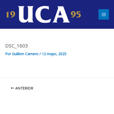
Ir
Main
al
Men
contenido
DSC_1603
Por
Guillem Carnero
/
12 mayo, 2025
ANTERIOR