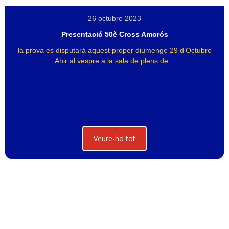
26 octubre 2023
Presentació 50è Cross Amorós
la prova es disputarà aquest proper diumenge 29 d’Octubre
Ahir al vespre a la sala de plens de...
Veure-ho tot