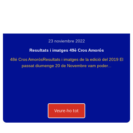
23 noviembre 2022
Resultats i imatges 49è Cros Amorós
48é Cros AmorósResultats i imatges de la edició del 2019 El
passat diumenge 20 de Novembre vam poder...
Veure-ho tot