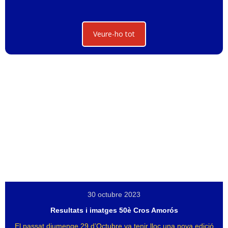
Veure-ho tot
30 octubre 2023
Resultats i imatges 50è Cros Amorós
El passat diumenge 29 d’Octubre va tenir lloc una nova edició