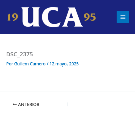
Ir
Main
al
Men
contenido
DSC_2375
Por
Guillem Carnero
/
12 mayo, 2025
ANTERIOR