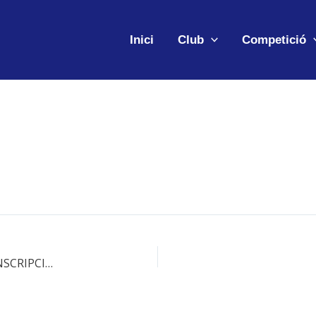
Inici
Club
Competició
33a PUJADA A LES DUES PEDRES (INFORMACIÓ, INSCRIPCIONS)