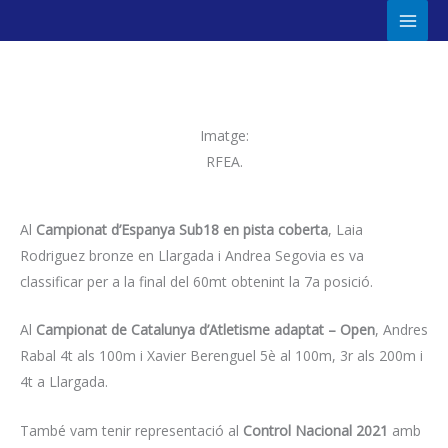
Ir
Main
al
Men
contenido
Imatge:
RFEA.
Al
Campionat d’Espanya Sub18 en pista coberta
, Laia
Rodriguez bronze en Llargada i Andrea Segovia es va
classificar per a la final del 60mt obtenint la 7a posició.
Al
Campionat de Catalunya d’Atletisme adaptat – Open
, Andres
Rabal 4t als 100m i Xavier Berenguel 5è al 100m, 3r als 200m i
4t a Llargada.
També vam tenir representació al
Control Nacional 2021
amb