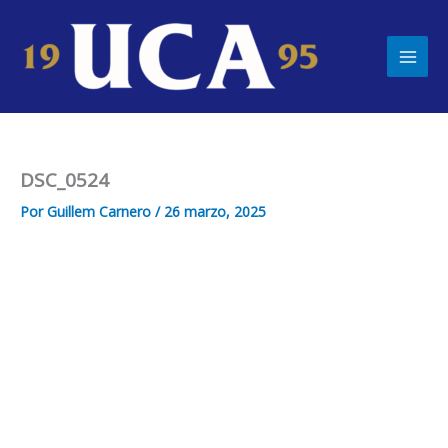
Ir
Main
al
Men
contenido
DSC_0524
Por
Guillem Carnero
/
26 marzo, 2025