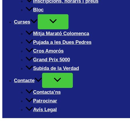
Inscripcions, horaris i preus
Bloc
Curses
Mitja Marató Colomenca
Pujada a les Dues Pedres
Cros Amorós
Grand Prix 5000
Subida de la Verdad
Contacte
Contacta’ns
Patrocinar
Avís Legal