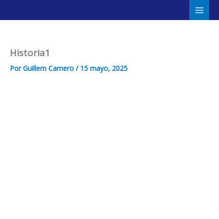
Ir
Main
al
Men
contenido
Historia1
Por
Guillem Carnero
/
15 mayo, 2025