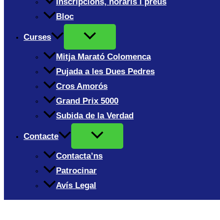
Inscripcions, horaris i preus
Bloc
Curses
Mitja Marató Colomenca
Pujada a les Dues Pedres
Cros Amorós
Grand Prix 5000
Subida de la Verdad
Contacte
Contacta’ns
Patrocinar
Avís Legal