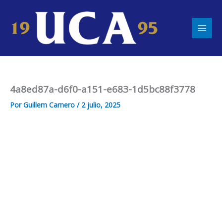
Ir
Main
al
Men
contenido
4a8ed87a-d6f0-a151-e683-1d5bc88f3778
Por
Guillem Carnero
/
2 julio, 2025