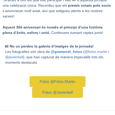
una celebració única. Recordeu que els
premis votats pels socis
s’anunciaran molt aviat, així que estigueu atents a les nostres
xarxes!
Aquest 30è aniversari és només el principi d’una història
plena d’èxits, esforç i unió.
Continuem sumant reptes junts!
📸
No us perdeu la galeria d’imatges de la jornada!
Les fotografies són obra de
@gramenet_fotos
(
@fotos.martin
i
@javierbell
), que han capturat de manera impecable tots els
moments destacats.
Fotos @fotos.martin
Fotos @javierbell