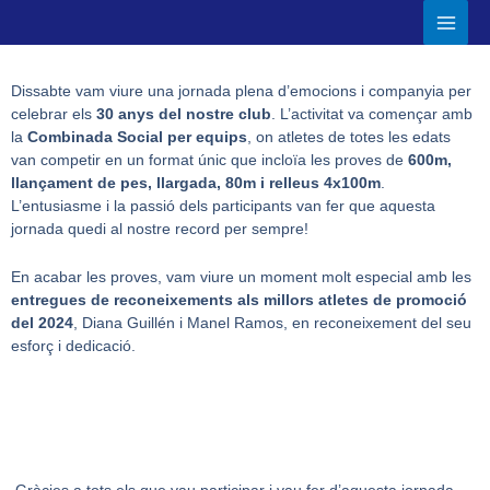
Ir
Main
al
Men
contenido
Dissabte vam viure una jornada plena d’emocions i companyia per
celebrar els
30 anys del nostre club
. L’activitat va començar amb
la
Combinada Social per equips
, on atletes de totes les edats
van competir en un format únic que incloïa les proves de
600m,
llançament de pes, llargada, 80m i relleus 4x100m
.
L’entusiasme i la passió dels participants van fer que aquesta
jornada quedi al nostre record per sempre!
En acabar les proves, vam viure un moment molt especial amb les
entregues de reconeixements als millors atletes de promoció
del 2024
, Diana Guillén i Manel Ramos, en reconeixement del seu
esforç i dedicació.
Gràcies a tots els que vau participar i vau fer d’aquesta jornada