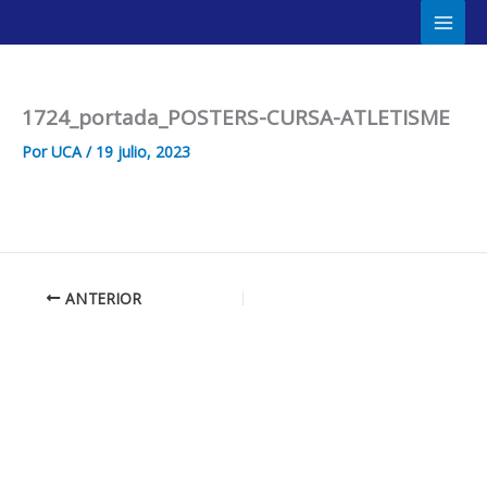
Ir
Main
al
Men
contenido
1724_portada_POSTERS-CURSA-ATLETISME
Por
UCA
/
19 julio, 2023
ANTERIOR