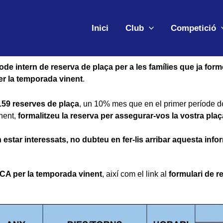
Inici
Club
Competició
ríode intern de reserva de plaça per a les famílies que ja form
er la temporada vinent
.
159 reserves de plaça
, un 10% mes que en el primer període d
inent,
formalitzeu la reserva per assegurar-vos la vostra plaç
 estar interessats, no dubteu en fer-lis arribar aquesta info
’ECA per la temporada vinent
, així com el link al
formulari de r