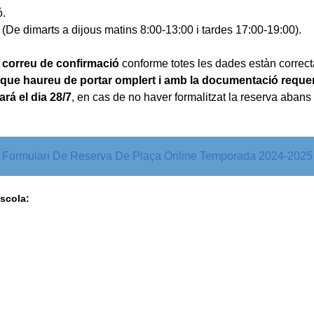
ó.
ub (De dimarts a dijous matins 8:00-13:00 i tardes 17:00-19:00).
n
correu de confirmació
conforme totes les dades estàn correcta
ió que haureu de portar omplert i amb la documentació requer
ará el dia 28/7
, en cas de no haver formalitzat la reserva abans d’
Formulari De Reserva De Plaça Online Temporada 2024-2025
escola: