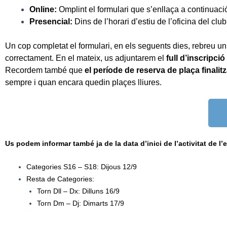
Online:
Omplint el formulari que s’enllaça a continuaci
Presencial:
Dins de l’horari d’estiu de l’oficina del cl
Un cop completat el formulari, en els seguents dies, rebreu u
correctament. En el mateix, us adjuntarem el
full d’inscripc
Recordem també que
el període de reserva de plaça finalitz
sempre i quan encara quedin plaçes lliures.
Us podem informar també ja de la data d’inici de l’activitat de l’
Categories S16 – S18: Dijous 12/9
Resta de Categories:
Torn Dll – Dx: Dilluns 16/9
Torn Dm – Dj: Dimarts 17/9