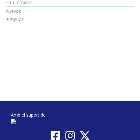
0
Comments
nuevos
antiguos
Amb el suport de: