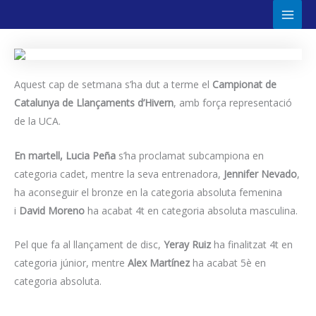
Ir
Main
al
Men
contenido
Aquest cap de setmana s’ha dut a terme el
Campionat de
Catalunya de Llançaments d’Hivern
, amb força representació
de la UCA.
En martell, Lucia Peña
s’ha proclamat subcampiona en
categoria cadet, mentre la seva entrenadora,
Jennifer Nevado
,
ha aconseguir el bronze en la categoria absoluta femenina
i
David Moreno
ha acabat 4t en categoria absoluta masculina.
Pel que fa al llançament de disc,
Yeray Ruiz
ha finalitzat 4t en
categoria júnior, mentre
Alex Martínez
ha acabat 5è en
categoria absoluta.