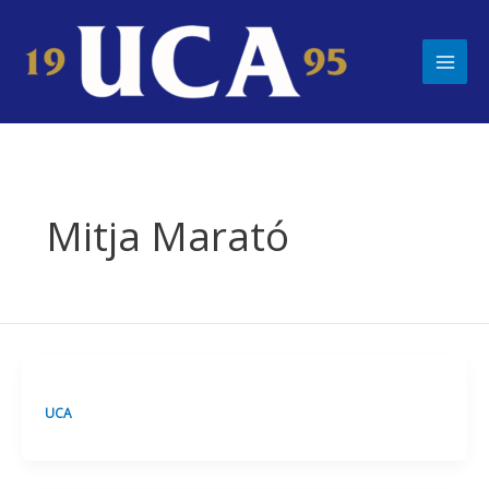
Ir
Main
al
Men
contenido
Mitja Marató
UCA