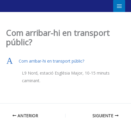
Ir
Main
al
Men
contenido
Com arribar-hi en transport
públic?
A
Com arribar-hi en transport públic?
L9 Nord, estació Església Major, 10-15 minuts
caminant.
ANTERIOR
SIGUIENTE