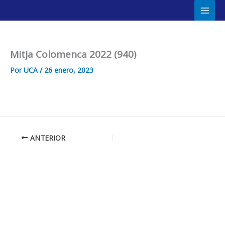
Ir
Main
al
Men
contenido
Mitja Colomenca 2022 (940)
Por
UCA
/
26 enero, 2023
ANTERIOR