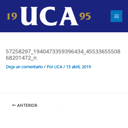
Ir
Main
al
Men
contenido
57258297_1940473359396434_45533655508
68201472_n
Deja un comentario
/ Por
UCA
/
15 abril, 2019
ANTERIOR