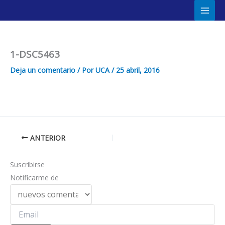
Ir
Main
al
Men
contenido
1-DSC5463
Deja un comentario
/ Por
UCA
/
25 abril, 2016
ANTERIOR
Suscribirse
Notificarme de