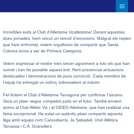
Ir
Main
al
Men
contenido
Increïbles èxits al Club d’Atletisme Ucatletisme! Durant aquestes
dues jornades, hem viscut un remolí d’emocions. Malgrat els reptes
que hem enfrontat, estem orgullosos de compartir que Santa
Coloma torna a ser de Primera Categoria.
Volem expressar el nostre més sincer agraïment a tots els que han
sumat i han fet possible aquest èxit. Hem presenciat actuacions
destacades i demostracions de pura convicció. Cada membre de
l’equip ha entregat un esforç sobresalient al màxim.
Fel·licitem el Club d’Atletisme Tarragona per confirmar l’ascens.
Serà un plaer seguir competint junts en el futur. També enviem
ànims al Club Atlètic Vic i al GEIEG Atletisme, que han realitzat una
feina excepcional. Ha estat un autèntic plaer compartir aquesta
lliga amb equips com Canoubarris, Ja Sabadell, Unió Atlètica
Terrassa i C.A. Granollers.