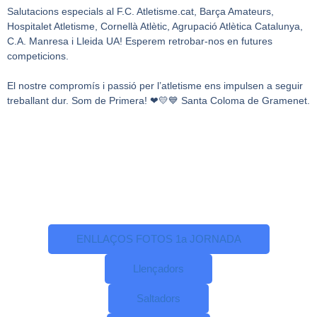
Salutacions especials al F.C. Atletisme.cat, Barça Amateurs,
Hospitalet Atletisme, Cornellà Atlètic, Agrupació Atlètica Catalunya,
C.A. Manresa i Lleida UA! Esperem retrobar-nos en futures
competicions.
El nostre compromís i passió per l’atletisme ens impulsen a seguir
treballant dur. Som de Primera! ❤💛💙 Santa Coloma de Gramenet.
ENLLAÇOS FOTOS 1a JORNADA
Llençadors
Saltadors