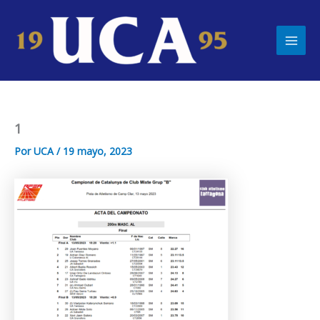
Ir
Main
al
Men
contenido
1
Por
UCA
/
19 mayo, 2023