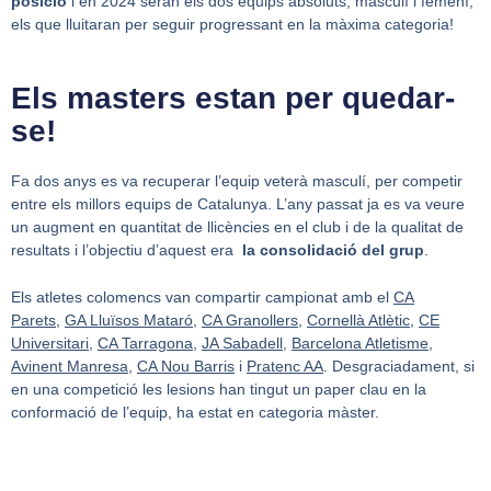
posició
i en 2024 seran els dos equips absoluts, masculí i femení,
els que lluitaran per seguir progressant en la màxima categoria!
Els masters estan per quedar-
se!
Fa dos anys es va recuperar l’equip veterà masculí, per competir
entre els millors equips de Catalunya. L’any passat ja es va veure
un augment en quantitat de llicències en el club i de la qualitat de
resultats i l’objectiu d’aquest era
la consolidació del grup
.
Els atletes colomencs van compartir campionat amb el
CA
Parets
,
GA Lluïsos Mataró
,
CA Granollers
,
Cornellà Atlètic
,
CE
Universitari
,
CA Tarragona
,
JA Sabadell
,
Barcelona Atletisme
,
Avinent Manresa
,
CA Nou Barris
i
Pratenc AA
. Desgraciadament, si
en una competició les lesions han tingut un paper clau en la
conformació de l’equip, ha estat en categoria màster.