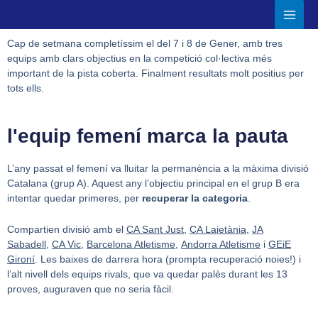
Ir
Main
al
Men
Cap de setmana completíssim el del 7 i 8 de Gener, amb tres
contenido
equips amb clars objectius en la competició col·lectiva més
important de la pista coberta. Finalment resultats molt positius per
tots ells.
l'equip femení marca la pauta
L’any passat el femení va lluitar la permanència a la màxima divisió
Catalana (grup A). Aquest any l’objectiu principal en el grup B era
intentar quedar primeres, per
recuperar la categoria
.
Compartien divisió amb el
CA Sant Just
,
CA Laietània
,
JA
Sabadell
,
CA Vic
,
Barcelona Atletisme
,
Andorra Atletisme
i
GEiE
Gironí
. Les baixes de darrera hora (prompta recuperació noies!) i
l’alt nivell dels equips rivals, que va quedar palès durant les 13
proves, auguraven que no seria fàcil.