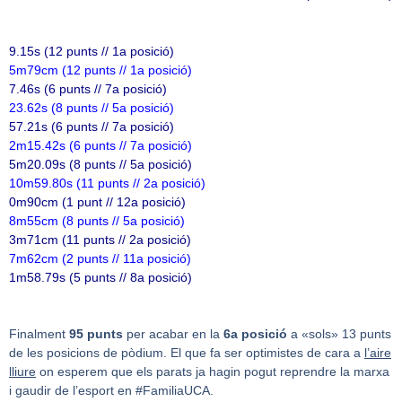
9.15s (12 punts // 1a posició)
5m79cm (12 punts // 1a posició)
7.46s (6 punts // 7a posició)
23.62s (8 punts // 5a posició)
57.21s (6 punts // 7a posició)
2m15.42s (6 punts // 7a posició)
5m20.09s (8 punts // 5a posició)
10m59.80s (11 punts // 2a posició)
0m90cm (1 punt // 12a posició)
8m55cm (8 punts // 5a posició)
3m71cm (11 punts // 2a posició)
7m62cm (2 punts // 11a posició)
1m58.79s (5 punts // 8a posició)
Finalment
95 punts
per acabar en la
6a posició
a «sols» 13 punts
de les posicions de pòdium. El que fa ser optimistes de cara a
l’aire
lliure
on esperem que els parats ja hagin pogut reprendre la marxa
i gaudir de l’esport en #FamiliaUCA.