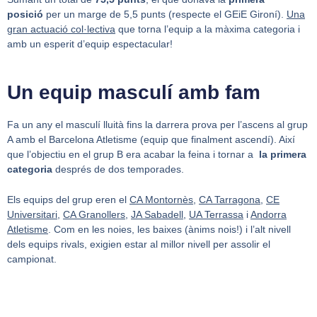
posició
per un marge de 5,5 punts (respecte el GEiE Gironí).
Una
gran actuació col·lectiva
que torna l’equip a la màxima categoria i
amb un esperit d’equip espectacular!
Un equip masculí amb fam
Fa un any el masculí lluità fins la darrera prova per l’ascens al grup
A amb el Barcelona Atletisme (equip que finalment ascendí). Així
que l’objectiu en el grup B era acabar la feina i tornar a
la primera
categoria
després de dos temporades.
Els equips del grup eren el
CA Montornès
,
CA Tarragona
,
CE
Universitari
,
CA Granollers
,
JA Sabadell
,
UA Terrassa
i
Andorra
Atletisme
. Com en les noies, les baixes (ànims nois!) i l’alt nivell
dels equips rivals, exigien estar al millor nivell per assolir el
campionat.