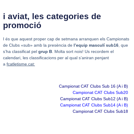
i aviat, les categories de
promoció
I és que aquest proper cap de setmana arranquen els Campionats
de Clubs «sub» amb la presència de
l’equip masculí sub16
, que
s’ha classificat pel
grup B
. Molta sort nois! Us recordem el
calendari, les classificacions per al qual s’aniran penjant
a
fcatletisme.cat:
Campionat CAT Clubs Sub 16 (A i B)
Campionat CAT Clubs Sub20
Campionat CAT Clubs Sub12 (A i B)
Campionat CAT Clubs Sub14 (A i B)
Campionat CAT Clubs Sub18