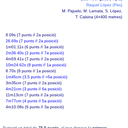
Raquel López
(Pes)
M. Pajuelo, M. Lamata, S. López,
T. Calsina (4×400 metres)
8.09s (7 punts // 2a posició)
26.69s (7 punts // 2a posició)
1m01.11s (6 punts // 3a posició)
2m36.40s (2 punts // 7a posició)
4m59.41s (7 punts // 2a posició)
10m24.62s (8 punts // 1a posició)
8.70s (8 punts // 1a posició)
1m45cm (3,5 punts // =5a posició)
3m35cm (7 punts // 2a posició)
4m21cm (3 punts // 6a posició)
11m13cm (7 punts // 2a posició)
7m77cm (4 punts // 5a posició)
4m10.08s (6 punts // 3a posició)
Sumant un total de
75,5 punts
, el que donava la
primera