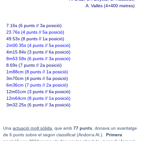
A. Vallès (4×400 metres)
7.16s (6 punts // 3a posició)
23.76s (4 punts // 5a posició)
49.53s (8 punts // 1a posició)
2m00.35s (4 punts // 5a posició)
4m15.84s (3 punts // 6a posició)
8m53.58s (6 punts // 3a posició)
8.69s (7 punts // 2a posició)
1m88cm (8 punts // 1a posició)
3m70cm (4 punts // 5a posició)
6m36cm (7 punts // 2a posició)
12m01cm (3 punts // 6a posició)
12m64cm (8 punts // 1a posició)
3m32.25s (6 punts // 3a posició)
Una
actuació molt sòlida
, que amb
77 punts
, donava un avantatge
de 6 punts sobre el segon classificat (Andorra At.).
Primera