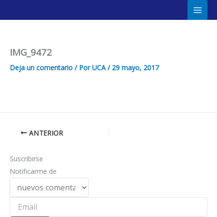
Ir
Main
al
Men
contenido
IMG_9472
Deja un comentario
/ Por
UCA
/
29 mayo, 2017
ANTERIOR
Suscribirse
Notificarme de