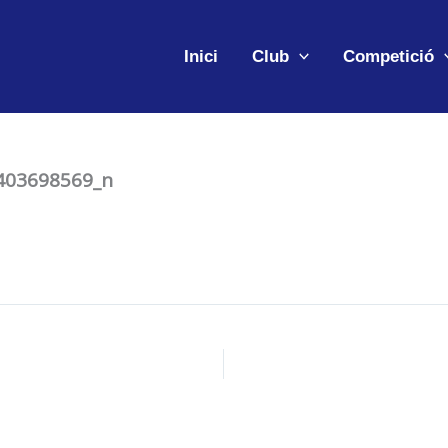
Inici
Club
Competició
403698569_n