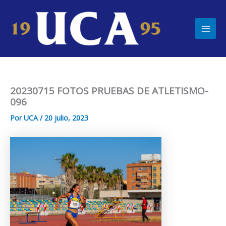
Ir
Main
al
Men
contenido
20230715 FOTOS PRUEBAS DE ATLETISMO-
096
Por
UCA
/
20 julio, 2023