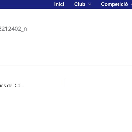
Inici
Club
Competició
2212402_n
Nou rècord de l’entitat a les Jornades Classificatòries del Campionat de Catalunya de Clubs