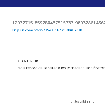
Ir
al
contenido
12932715_859280437515737_98932861456
Deja un comentario
/ Por
UCA
/
23 abril, 2018
ANTERIOR
Suscribirse