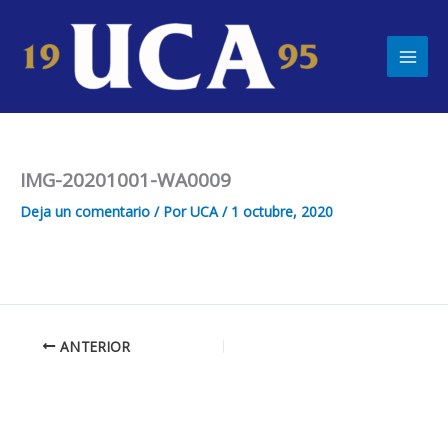
Ir
Main
al
Men
contenido
IMG-20201001-WA0009
Deja un comentario
/ Por
UCA
/
1 octubre, 2020
ANTERIOR