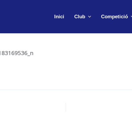
Inici
Club
Competició
183169536_n