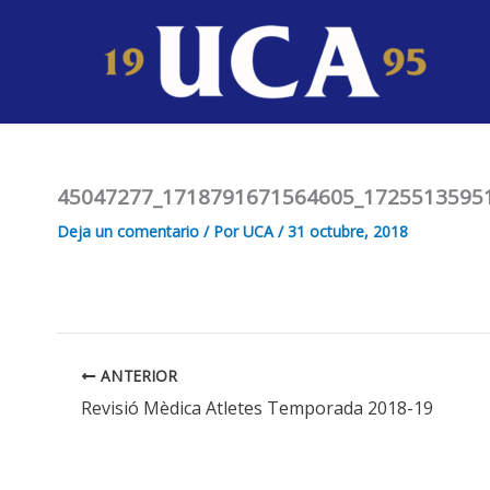
Ir
al
contenido
45047277_1718791671564605_1725513595
Deja un comentario
/ Por
UCA
/
31 octubre, 2018
ANTERIOR
Revisió Mèdica Atletes Temporada 2018-19