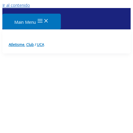
Ir al contenido
Main Menu
Atletisme
,
Club
/
UCA