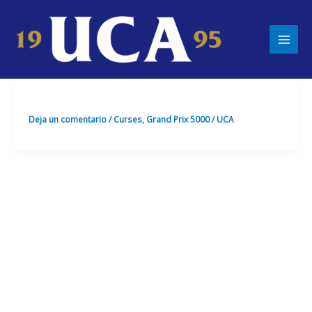
Ir
Main
al
Men
contenido
Deja un comentario
/
Curses
,
Grand Prix 5000
/
UCA