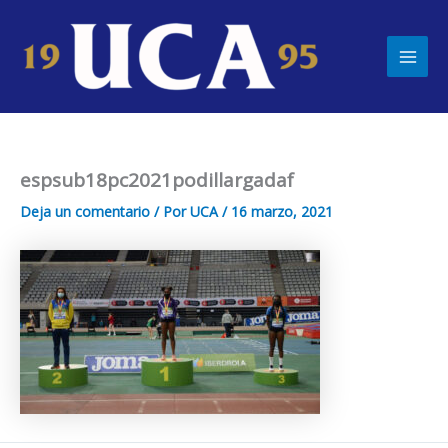
Ir
Main
al
Men
contenido
espsub18pc2021podillargadaf
Deja un comentario
/ Por
UCA
/
16 marzo, 2021