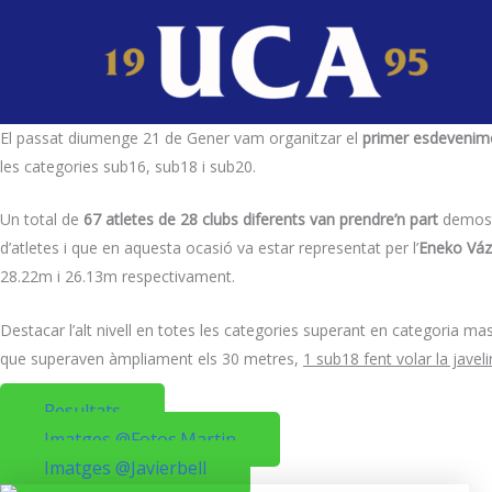
Ir
al
contenido
El passat diumenge 21 de Gener vam organitzar el
primer esdevenim
les categories sub16, sub18 i sub20.
Un total de
67 atletes de 28 clubs diferents van prendre’n part
demostr
d’atletes i que en aquesta ocasió va estar representat per l’
Eneko Vá
28.22m i 26.13m respectivament.
Destacar l’alt nivell en totes les categories superant en categoria m
que superaven àmpliament els 30 metres,
1 sub18 fent volar la jave
Resultats
Imatges @fotos.martin
Imatges @javierbell