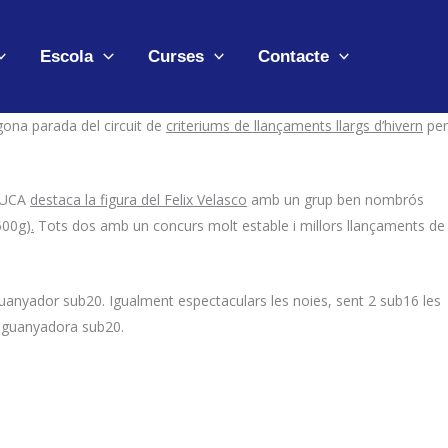
Escola
Curses
Contacte
ona parada del circuit de
criteriums de llançaments llargs d’hivern
per
n UCA
destaca la figura del Felix Velasco
amb un grup ben nombrós
500g)
.
Tots dos amb un concurs molt estable i millors llançaments de
 guanyador sub20. Igualment espectaculars les noies, sent 2 sub16 les
a guanyadora sub20.