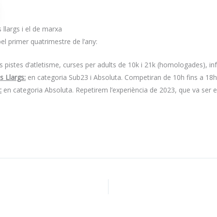
llargs i el de marxa
l primer quatrimestre de l’any:
les pistes d’atletisme, curses per adults de 10k i 21k (homologades), infan
s Llargs
:
en categoria Sub23 i Absoluta. Competiran de 10h fins a 18h45 
:
en categoria Absoluta. Repetirem l’experiència de 2023, que va ser e