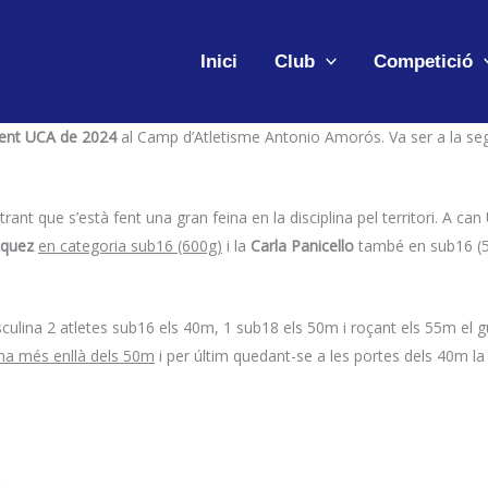
Inici
Club
Competició
ent UCA de 2024
al Camp d’Atletisme Antonio Amorós. Va ser a la seg
ant que s’està fent una gran feina en la disciplina pel territori. A ca
zquez
en categoria sub16 (600g)
i la
Carla Panicello
també en sub16 (
asculina 2 atletes sub16 els 40m, 1 sub18 els 50m i roçant els 55m el
lina més enllà dels 50m
i per últim quedant-se a les portes dels 40m l